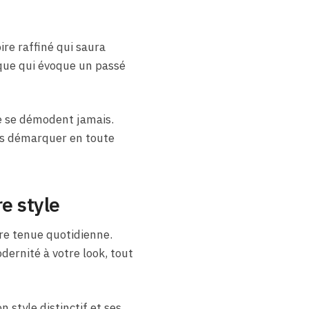
re raffiné qui saura
que qui évoque un passé
e se démodent jamais.
us démarquer en toute
e style
tre tenue quotidienne.
ernité à votre look, tout
 style distinctif et ses