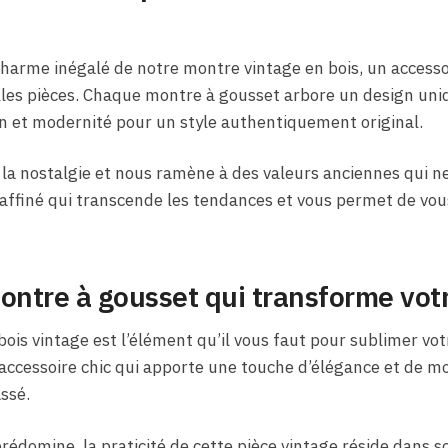
charme inégalé de notre montre vintage en bois, un accessoi
lles pièces. Chaque montre à gousset arbore un design uni
n et modernité pour un style authentiquement original.
 la nostalgie et nous ramène à des valeurs anciennes qui n
raffiné qui transcende les tendances et vous permet de vo
ontre à gousset qui transforme votr
ois vintage est l’élément qu’il vous faut pour sublimer vo
ccessoire chic qui apporte une touche d’élégance et de mod
ssé.
rédomine, la praticité de cette pièce vintage réside dans son