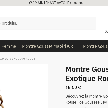
–10%
MAINTENANT AVEC LE
CODE10
Su
t Femme
Montre Gousset Matériaux
Montre Gous
xe Bois Exotique Rouge
Montre Gous
Exotique Ro
65,00
€
Découvrez la Montre Go
Rouge : de Gousset-Stylu