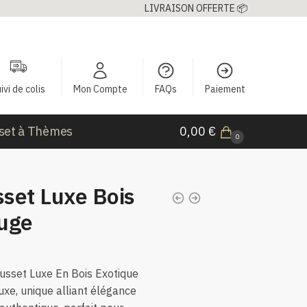
LIVRAISON OFFERTE 📦
ivi de colis
Mon Compte
FAQs
Paiement
set à Thèmes
0,00
€
0
set Luxe Bois
uge
usset Luxe En Bois Exotique
xe, unique alliant élégance