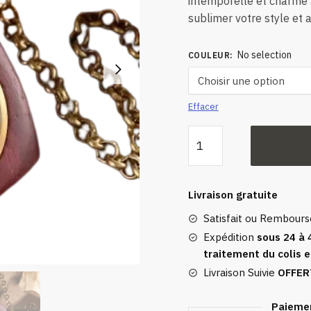
intemporelle et charme 
sublimer votre style et a
No selection
COULEUR
:
Effacer
quantité
de
Montre
Gousset
Livraison gratuite
Luxe
Satisfait ou Rembour
Bois
Exotique
Expédition
sous 24 à 
traitement du colis e
Rouge
Livraison Suivie
OFFER
Paiemen