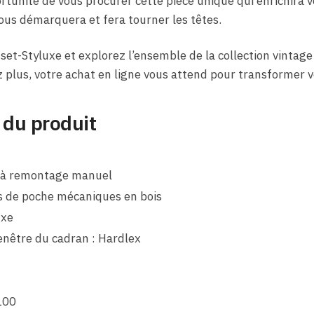
rtunité de vous procurer cette pièce unique qui enrichira v
ous démarquera et fera tourner les têtes.
set-Styluxe et explorez l’ensemble de la collection vintage 
z plus, votre achat en ligne vous attend pour transformer v
 du produit
n
 à remontage manuel
s de poche mécaniques en bois
ixe
enêtre du cadran : Hardlex
100