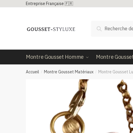
Passer
Aller
Entreprise Française 🇫🇷
à
au
la
contenu
Recherche
navigation
Recherche
pour :
Montre Gousset Homme
Montre Gousse
Accueil
Montre Gousset Matériaux
Montre Gousset Lu
/
/