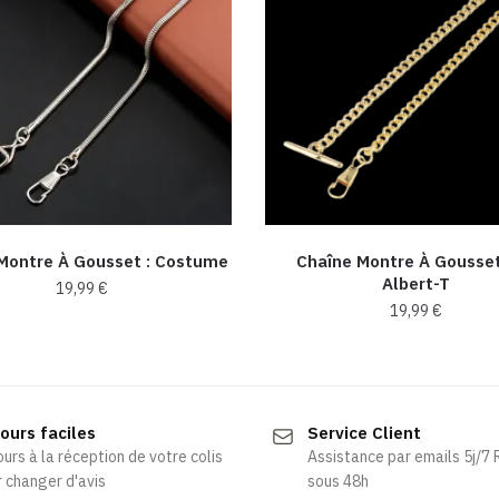
Montre À Gousset : Costume
Chaîne Montre À Gousset
Albert-T
19,99
€
19,99
€
Ce
Ce
produit
produit
a
a
plusieurs
ours faciles
Service Client
plusieurs
variations.
ours à la réception de votre colis
Assistance par emails 5j/7
variations.
Les
 changer d'avis
sous 48h
Les
options