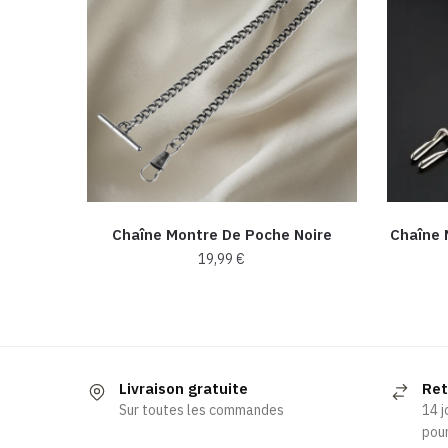
Chaîne Montre De Poche Noire
Chaîne 
19,99
€
Ce
produit
a
plusieurs
Livraison gratuite
Ret
variations.
Sur toutes les commandes
14 j
Les
pour
options