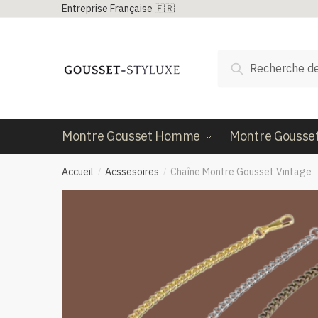
Passer
Aller
Entreprise Française 🇫🇷
à
au
la
contenu
Recherche
navigation
Recherche
pour :
Montre Gousset Homme
Montre Gousse
Accueil
Acssesoires
Chaîne Montre Gousset Vintage
/
/