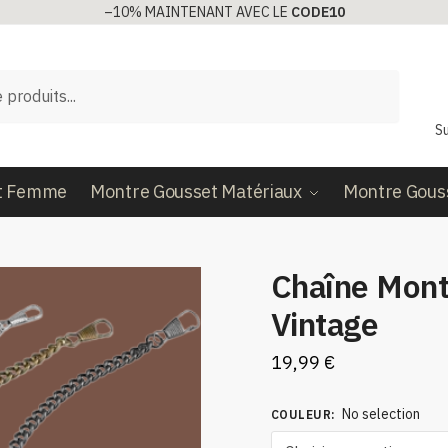
–10%
MAINTENANT AVEC LE
CODE10
Su
t Femme
Montre Gousset Matériaux
Montre Gous
Chaîne Mont
Vintage
19,99
€
No selection
COULEUR
: