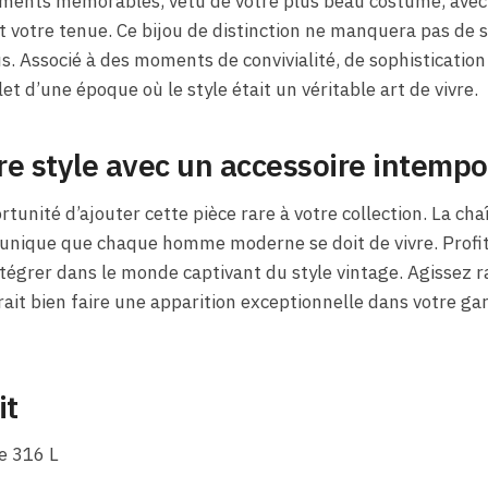
ments mémorables, vêtu de votre plus beau costume, avec
 votre tenue. Ce bijou de distinction ne manquera pas de su
us. Associé à des moments de convivialité, de sophistication
let d’une époque où le style était un véritable art de vivre.
e style avec un accessoire intempo
rtunité d’ajouter cette pièce rare à votre collection. La c
unique que chaque homme moderne se doit de vivre. Profi
ntégrer dans le monde captivant du style vintage. Agissez 
ait bien faire une apparition exceptionnelle dans votre gar
it
e 316 L