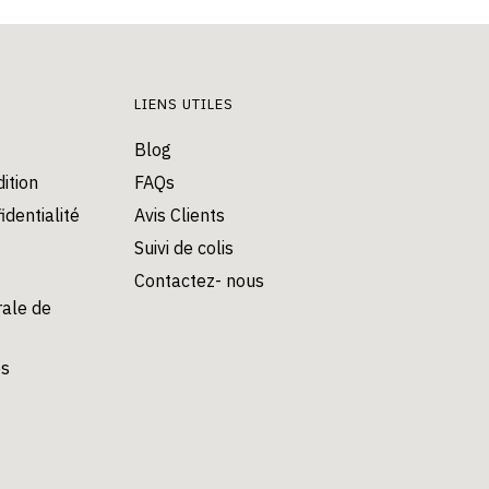
options
peuvent
peuvent
être
être
choisies
choisies
LIENS UTILES
sur
sur
la
Blog
la
page
ition
FAQs
page
du
du
identialité
Avis Clients
produit
produit
Suivi de colis
Contactez- nous
rale de
es