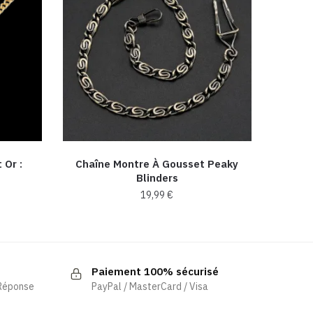
 Or :
Chaîne Montre À Gousset Peaky
Blinders
19,99
€
Ce
produit
a
Paiement 100% sécurisé
plusieurs
 Réponse
PayPal / MasterCard / Visa
variations.
Les