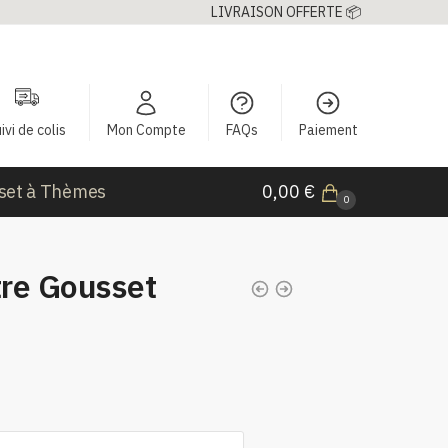
LIVRAISON OFFERTE 📦
ivi de colis
Mon Compte
FAQs
Paiement
set à Thèmes
0,00
€
0
re Gousset