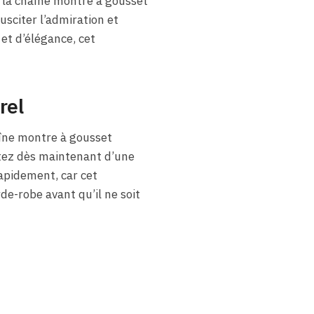
 la chaîne montre à gousset
sciter l’admiration et
 et d’élégance, cet
rel
haîne montre à gousset
tez dès maintenant d’une
rapidement, car cet
de-robe avant qu’il ne soit