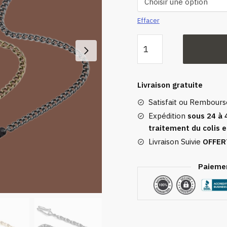
Effacer
quantité
de
Chaîne
Montre
Livraison gratuite
Gousset
Satisfait ou Rembour
Vintage
Expédition
sous 24 à 
traitement du colis e
Livraison Suivie
OFFER
Paiemen