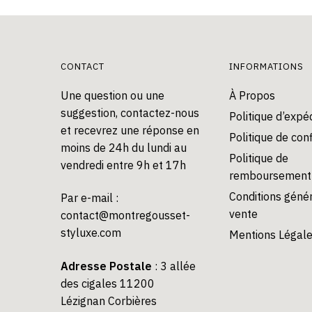
peuvent
être
choisies
CONTACT
INFORMATIONS
sur
la
Une question ou une
À Propos
page
suggestion, contactez-nous
Politique d’expéd
du
et recevrez une réponse en
Politique de conf
produit
moins de 24h du lundi au
Politique de
vendredi entre 9h et 17h
remboursement
Conditions géné
Par e-mail :
vente
contact@montregousset-
styluxe.com
Mentions Légal
Adresse Postale
: 3 allée
des cigales 11200
Lézignan Corbières